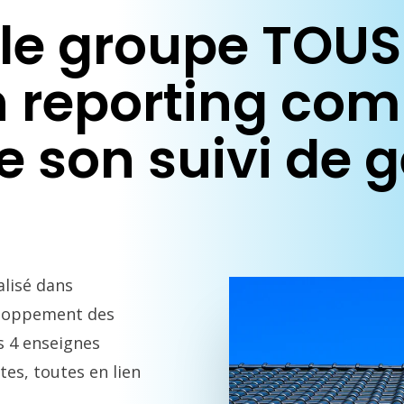
e groupe TOUS
 reporting com
 son suivi de g
alisé dans
veloppement des
s 4 enseignes
tes, toutes en lien