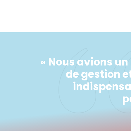
« Nous avions un 
de gestion 
indispensa
p