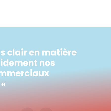
s clair en matière
pidement nos
commerciaux
 «