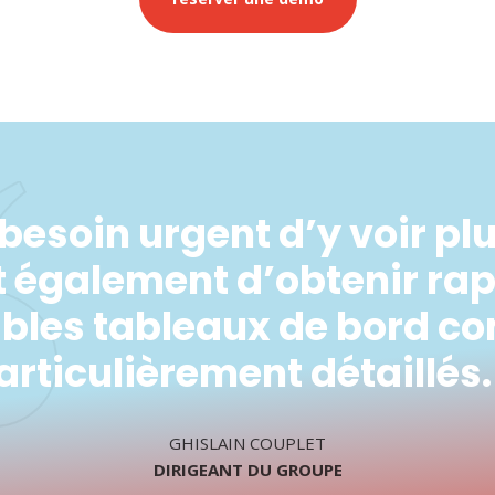
besoin urgent d’y voir plu
et également d’obtenir ra
bles tableaux de bord 
articulièrement détaillés.
GHISLAIN COUPLET
DIRIGEANT DU GROUPE